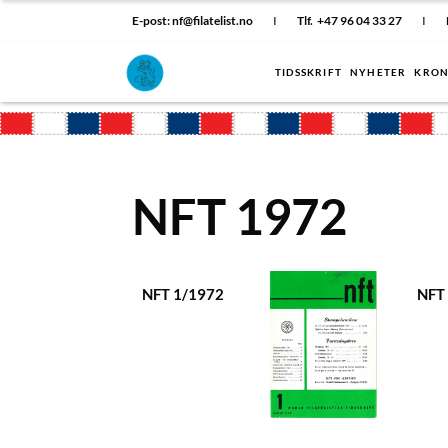
E-post: nf@filatelist.no
I
Tlf. +47 96 04 33 27
I
TIDSSKRIFT
NYHETER
KRON
NFT 1972
NFT 1/1972
NFT