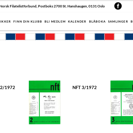
Norsk Filatelistforbund, Postboks 2700 St. Hanshaugen, 0131 Oslo
IKKER
FINN DIN KLUBB
BLI MEDLEM
KALENDER
BLÅBOKA
SAMLINGER
B
 2/1972
NFT 3/1972