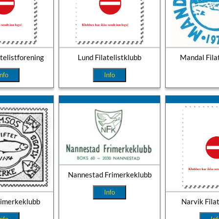
telistforening
Lund Filatelistklubb
Mandal Fila
Info
Info
Nannestad Frimerkeklubb
Info
imerkeklubb
Narvik Fila