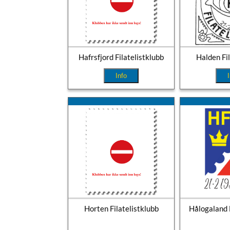
Hafrsfjord Filatelistklubb
Halden Fil
Info
Horten Filatelistklubb
Hålogaland F