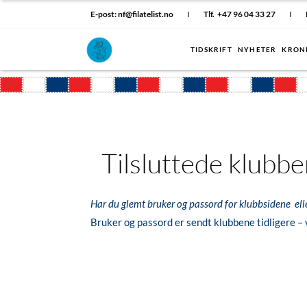
E-post: nf@filatelist.no
I
Tlf. +47 96 04 33 27
I
TIDSKRIFT
NYHETER
KRON
Tilsluttede klubbe
Har du glemt bruker og passord for klubbsidene elle
Bruker og passord er sendt klubbene tidligere –