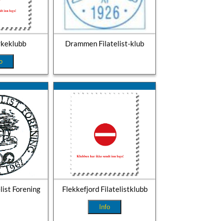
rkeklubb
Drammen Filatelist-klub
o
list Forening
Flekkefjord Filatelistklubb
Info