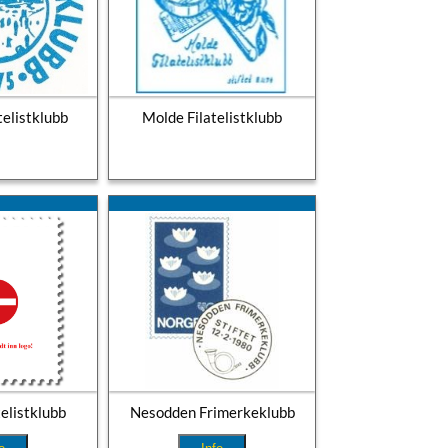
telistklubb
Molde Filatelistklubb
telistklubb
Nesodden Frimerkeklubb