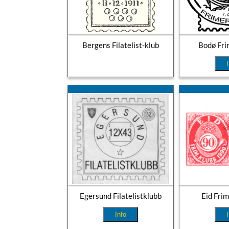
Bergens Filatelist-klub
Bodø Fri
Egersund Filatelistklubb
Eid Fri
Info