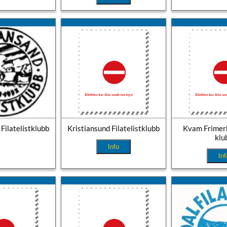
Filatelistklubb
Kristiansund Filatelistklubb
Kvam Frimer
klu
Info
Inf