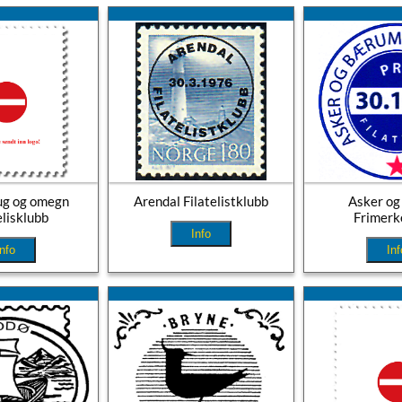
ug og omegn
Arendal Filatelistklubb
Asker o
elisklubb
Frimerk
Info
Info
Inf