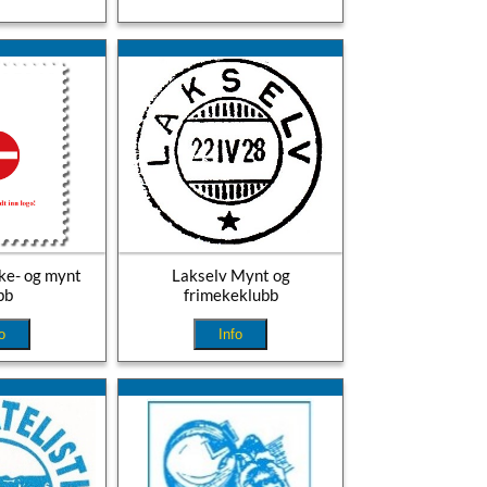
ke- og mynt
Lakselv Mynt og
bb
frimekeklubb
o
Info