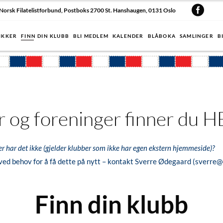
Norsk Filatelistforbund, Postboks 2700 St. Hanshaugen, 0131 Oslo
IKKER
FINN DIN KLUBB
BLI MEDLEM
KALENDER
BLÅBOKA
SAMLINGER
B
r og foreninger
finner d
u H
r har det ikke (gjelder klubber som ikke har egen ekstern hjemmeside)?
 ved behov for å få dette på nytt – kontakt Sverre Ødegaard (sverre
Finn din klubb