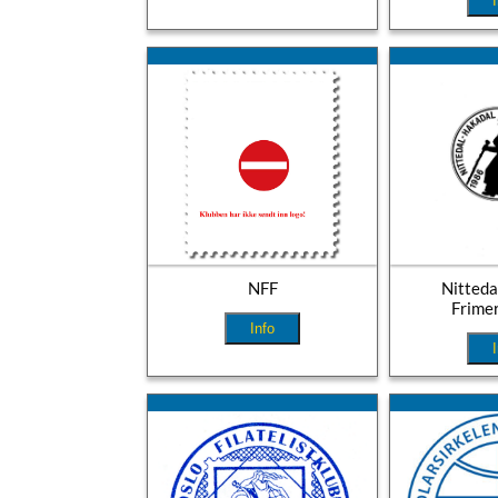
NFF
Nitteda
Frime
Info