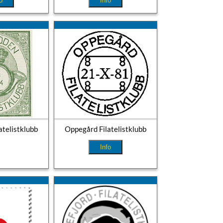
o
Info
atelistklubb
Oppegård Filatelistklubb
Info