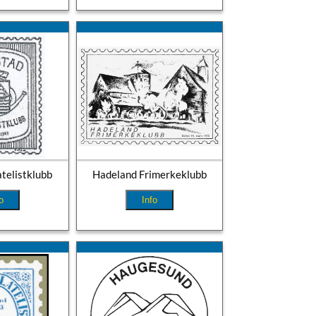
atelistklubb
Hadeland Frimerkeklubb
o
Info