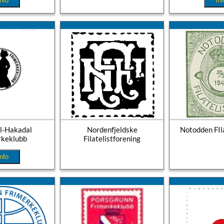
Info
Inf
l-Hakadal
Nordenfjeldske
Notodden FIl
rkeklubb
Filatelistforening
Info