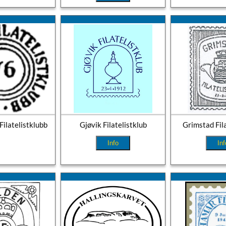
Filatelistklubb
Gjøvik Filatelistklub
Grimstad Fil
Info
Inf