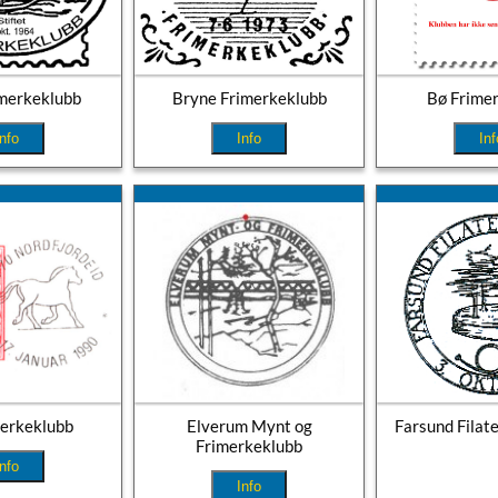
merkeklubb
Bryne Frimerkeklubb
Bø Frime
Info
Info
Inf
merkeklubb
Elverum Mynt og
Farsund Filate
Frimerkeklubb
Info
Info