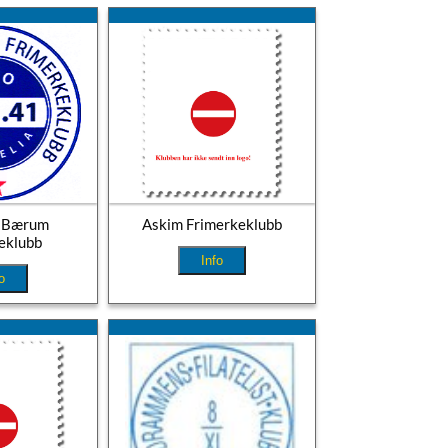
g Bærum
Askim Frimerkeklubb
eklubb
Info
o