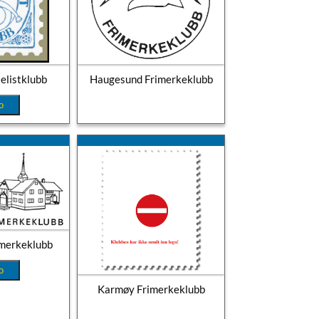
elistklubb
Haugesund Frimerkeklubb
o
imerkeklubb
o
Karmøy Frimerkeklubb