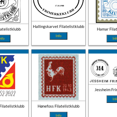
Hallingskarvet Filatelistklubb
atelistklubb
Hamar Filat
Info
Info
Inf
Jessheim Fr
Inf
ilatelistklubb
Hønefoss Filatelistklubb
Info