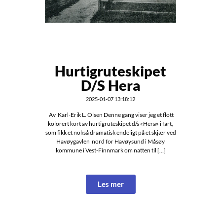
Hurtigruteskipet
D/S Hera
2025-01-07 13:18:12
Av Karl-Erik L. Olsen Denne gang viser jeg et flott
kolorert kort av hurtigruteskipet d/s «Hera» i fart,
som fikk et nokså dramatisk endeligt på et skjær ved
Havøygavlen nord for Havøysund i Måsøy
kommune i Vest-Finnmark om natten til […]
Les mer