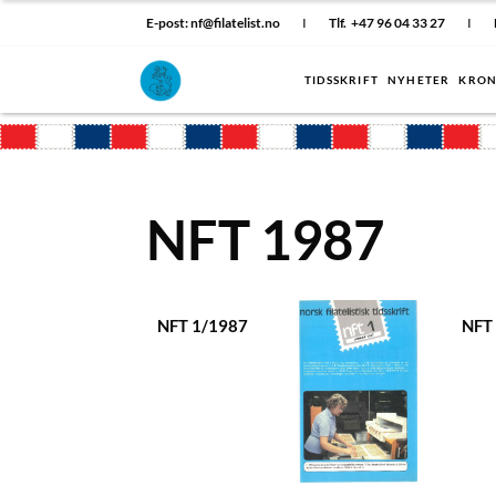
E-post: nf@filatelist.no
I
Tlf. +47 96 04 33 27
I
TIDSSKRIFT
NYHETER
KRON
NFT 1987
NFT 1/1987
NFT