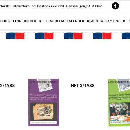
Norsk Filatelistforbund, Postboks 2700 St. Hanshaugen, 0131 Oslo
IKKER
FINN DIN KLUBB
BLI MEDLEM
KALENDER
BLÅBOKA
SAMLINGER
B
 2/1988
NFT 3/1988