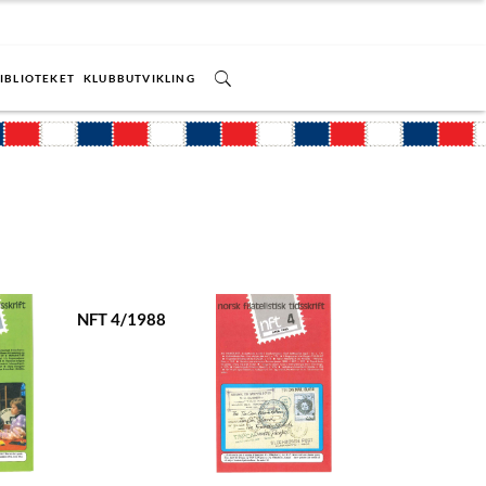
IBLIOTEKET
KLUBBUTVIKLING
NFT 4/1988