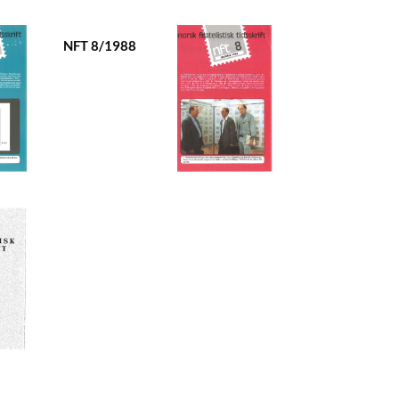
NFT 8/1988