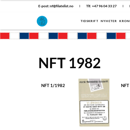
E-post: nf@filatelist.no
I
Tlf. +47 96 04 33 27
I
TIDSKRIFT
NYHETER
KRON
NFT 1982
NFT 1/1982
NFT