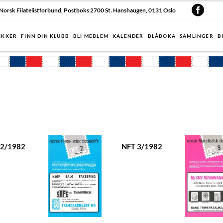
Norsk Filatelistforbund, Postboks 2700 St. Hanshaugen, 0131 Oslo
IKKER
FINN DIN KLUBB
BLI MEDLEM
KALENDER
BLÅBOKA
SAMLINGER
B
 2/1982
NFT 3/1982