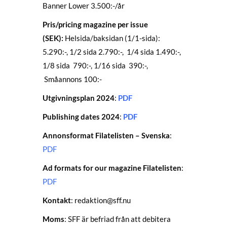
Banner Lower 3.500:-/år
Pris/pricing magazine per issue
(SEK):
Helsida/baksidan (1/1-sida):
5.290:-, 1/2 sida 2.790:-, 1/4 sida 1.490:-,
1/8 sida 790:-, 1/16 sida 390:-,
Småannons 100:-
Utgivningsplan 2024
:
PDF
Publishing dates 2024
:
PDF
Annonsformat Filatelisten – Svenska
:
PDF
Ad formats for our magazine Filatelisten
:
PDF
Kontakt
:
redaktion@sff.nu
Moms
: SFF är befriad från att debitera