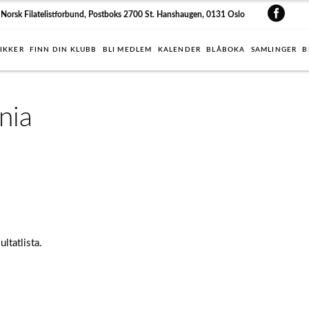
Norsk Filatelistforbund, Postboks 2700 St. Hanshaugen, 0131 Oslo
IKKER
FINN DIN KLUBB
BLI MEDLEM
KALENDER
BLÅBOKA
SAMLINGER
B
nia
ltatlista.