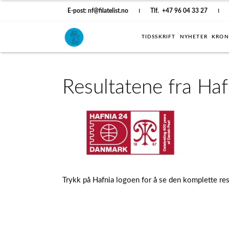
E-post: nf@filatelist.no
I
Tlf. +47 96 04 33 27
I
TIDSSKRIFT
NYHETER
KRON
Resultatene fra Haf
Trykk på Hafnia logoen for å se den komplette resu