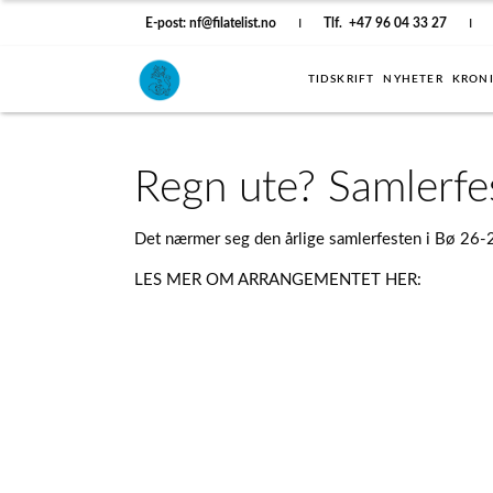
E-post: nf@filatelist.no
I
Tlf. +47 96 04 33 27
I
TIDSKRIFT
NYHETER
KRON
Regn ute? Samlerfes
Det nærmer seg den årlige samlerfesten i Bø 26-28
LES MER OM ARRANGEMENTET HER: