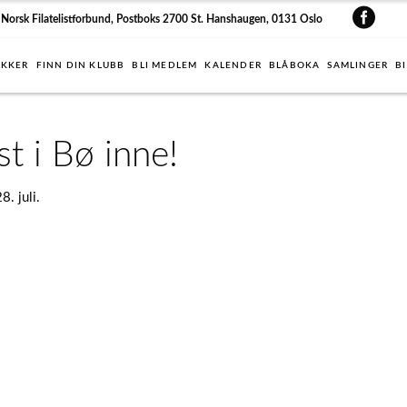
Norsk Filatelistforbund, Postboks 2700 St. Hanshaugen, 0131 Oslo
IKKER
FINN DIN KLUBB
BLI MEDLEM
KALENDER
BLÅBOKA
SAMLINGER
B
t i Bø inne!
. juli.