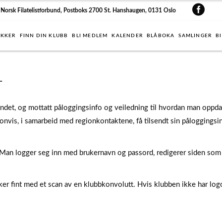
Norsk Filatelistforbund, Postboks 2700 St. Hanshaugen, 0131 Oslo
IKKER
FINN DIN KLUBB
BLI MEDLEM
KALENDER
BLÅBOKA
SAMLINGER
B
r
ndet, og mottatt påloggingsinfo og veiledning til hvordan man oppdat
ionvis, i samarbeid med regionkontaktene, få tilsendt sin påloggingsin
. Man logger seg inn med brukernavn og passord, redigerer siden so
ker fint med et scan av en klubbkonvolutt. Hvis klubben ikke har log