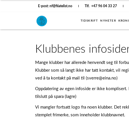
E-post: nf@filatelist.no
I
Tlf. +47 96 04 33 27
I
TIDSKRIFT
NYHETER
KRON
Klubbenes infoside
Mange klubber har allerede henvendt seg til forbu
Klubber som så langt ikke har tatt kontakt, vil reg
ved å ta kontakt på mail til (sverre@eina.no)
Oppdatering av egen infoside er ikke komplisert
tilslutt på spara (lagre)
Vi mangler fortsatt logo fra noen klubber. Det rek
stemplet frimerke, som inneholder klubbnavnet.