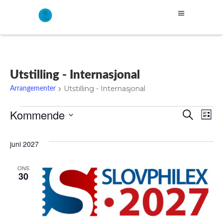
Utstilling - Internasjonal
Utstilling - Internasjonal
Arrangementer
Arrangementer
Kommende
A
A
Søk
Liste
Velg
r
r
dato.
juni 2027
r
r
ONS
30
a
a
n
n
g