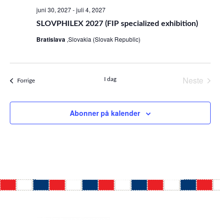
juni 30, 2027
-
juli 4, 2027
e
g
SLOVPHILEX 2027 (FIP specialized exhibition)
m
Bratislava
,Slovakia (Slovak Republic)
e
e
m
n
Neste
I dag
Arrangementer
Forrige
Arrang
e
t
Abonner på kalender
n
V
i
t
e
e
w
r
s